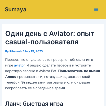
Skip
Main
Sumaya
to
Men
content
Один день с Aviator: опыт
casual-пользователя
By
Rihannah
/
July 19, 2025
Первое, что он делает, это проверяет обновления в
игре
aviator
. Я решаю сделать перерыв и устроить
короткую сессию в Aviator Bet.
Пользователь по имени
Алекс
просыпается и, потянувшись, хватает свой
телефон.
Эта идея
заинтриговала его, и он решает
попробовать ее в обеденное время.
Ланч: быстрая игра