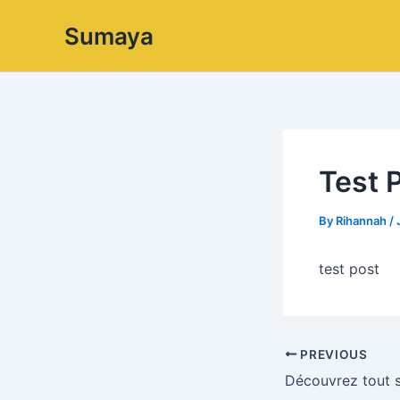
Skip
Sumaya
to
content
Test 
By
Rihannah
/
test post
PREVIOUS