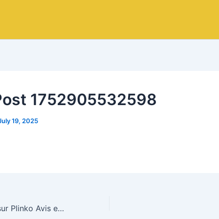
Post 1752905532598
July 19, 2025
Découvrez tout sur Plinko Avis et conseils pour maximiser vos gains !