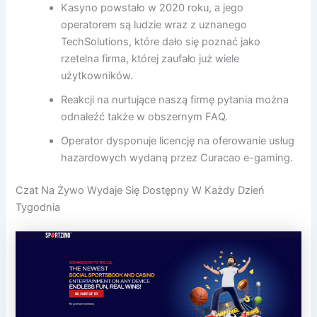
Kasyno powstało w 2020 roku, a jego
operatorem są ludzie wraz z uznanego
TechSolutions, które dało się poznać jako
rzetelna firma, której zaufało już wiele
użytkowników.
Reakcji na nurtujące naszą firmę pytania można
odnaleźć także w obszernym FAQ.
Operator dysponuje licencję na oferowanie usług
hazardowych wydaną przez Curacao e-gaming.
Czat Na Żywo Wydaje Się Dostępny W Każdy Dzień
Tygodnia