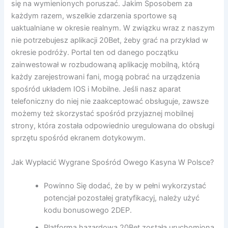
się na wymienionych poruszać. Jakim Sposobem za
każdym razem, wszelkie zdarzenia sportowe są
uaktualniane w okresie realnym. W związku wraz z naszym
nie potrzebujesz aplikacji 20Bet, żeby grać na przykład w
okresie podróży. Portal ten od danego początku
zainwestował w rozbudowaną aplikację mobilną, którą
każdy zarejestrowani fani, mogą pobrać na urządzenia
spośród układem IOS i Mobilne. Jeśli nasz aparat
telefoniczny do niej nie zaakceptować obsługuje, zawsze
możemy też skorzystać spośród przyjaznej mobilnej
strony, która została odpowiednio uregulowana do obsługi
sprzętu spośród ekranem dotykowym.
Jak Wypłacić Wygrane Spośród Owego Kasyna W Polsce?
Powinno Się dodać, że by w pełni wykorzystać
potencjał pozostałej gratyfikacyj, należy użyć
kodu bonusowego 2DEP.
Platforma hazardowa 20Bet została uruchomiona