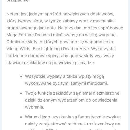
przepadnie.
Netent jest jednym spośród największych dostawców,
który tworzy sloty, w tymże zabawy wraz z mechaniką
progresywnego jackpota. Na przykład, możesz spróbować
Mega Fortune Dreams i mieć szansę na wielką wygraną.
Odmienne sloty, o których powinno się wspomnieć to
Viking Wilds, Fire Lightning i Dead or Alive. Wykorzystaj
codzienne darmowe spiny, aby grać w sloty wyjąwszy
stawiania zakładów na prawdziwe pieniądze.
Wszystkie wypłaty a także wpłaty mogą
wykonywane być tymi samymi metodami.
Twoje funkcje zakładów są niemal niezmierzone
dzięki dziennym wydarzeniom do odwiedzenia
wybrania.
Warunki jego uzyskania są fantastycznie zwykłe,
należy zarejestrować rachunek rozliczeniowy na