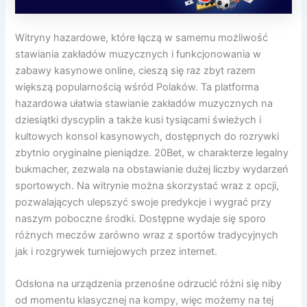
Witryny hazardowe, które łączą w samemu możliwość
stawiania zakładów muzycznych i funkcjonowania w
zabawy kasynowe online, cieszą się raz zbyt razem
większą popularnością wśród Polaków. Ta platforma
hazardowa ułatwia stawianie zakładów muzycznych na
dziesiątki dyscyplin a także kusi tysiącami świeżych i
kultowych konsol kasynowych, dostępnych do rozrywki
zbytnio oryginalne pieniądze. 20Bet, w charakterze legalny
bukmacher, zezwala na obstawianie dużej liczby wydarzeń
sportowych. Na witrynie można skorzystać wraz z opcji,
pozwalających ulepszyć swoje predykcje i wygrać przy
naszym poboczne środki. Dostępne wydaje się sporo
różnych meczów zarówno wraz z sportów tradycyjnych
jak i rozgrywek turniejowych przez internet.
Odsłona na urządzenia przenośne odrzucić różni się niby
od momentu klasycznej na kompy, więc możemy na tej