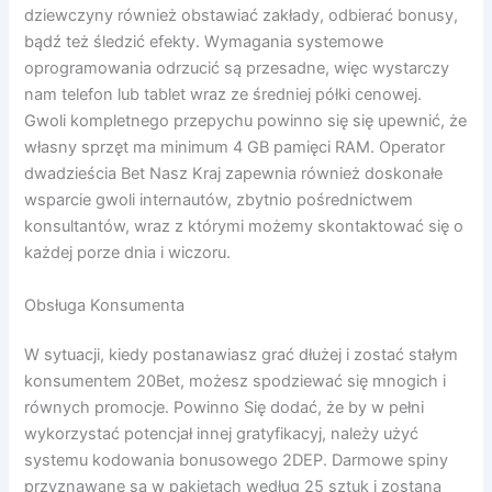
dziewczyny również obstawiać zakłady, odbierać bonusy,
bądź też śledzić efekty. Wymagania systemowe
oprogramowania odrzucić są przesadne, więc wystarczy
nam telefon lub tablet wraz ze średniej półki cenowej.
Gwoli kompletnego przepychu powinno się się upewnić, że
własny sprzęt ma minimum 4 GB pamięci RAM. Operator
dwadzieścia Bet Nasz Kraj zapewnia również doskonałe
wsparcie gwoli internautów, zbytnio pośrednictwem
konsultantów, wraz z którymi możemy skontaktować się o
każdej porze dnia i wiczoru.
Obsługa Konsumenta
W sytuacji, kiedy postanawiasz grać dłużej i zostać stałym
konsumentem 20Bet, możesz spodziewać się mnogich i
równych promocje. Powinno Się dodać, że by w pełni
wykorzystać potencjał innej gratyfikacyj, należy użyć
systemu kodowania bonusowego 2DEP. Darmowe spiny
przyznawane są w pakietach według 25 sztuk i zostaną