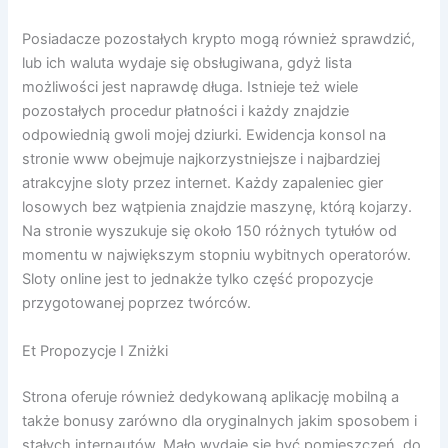
Posiadacze pozostałych krypto mogą również sprawdzić,
lub ich waluta wydaje się obsługiwana, gdyż lista
możliwości jest naprawdę długa. Istnieje też wiele
pozostałych procedur płatności i każdy znajdzie
odpowiednią gwoli mojej dziurki. Ewidencja konsol na
stronie www obejmuje najkorzystniejsze i najbardziej
atrakcyjne sloty przez internet. Każdy zapaleniec gier
losowych bez wątpienia znajdzie maszynę, którą kojarzy.
Na stronie wyszukuje się około 150 różnych tytułów od
momentu w największym stopniu wybitnych operatorów.
Sloty online jest to jednakże tylko część propozycje
przygotowanej poprzez twórców.
Et Propozycje I Zniżki
Strona oferuje również dedykowaną aplikację mobilną a
także bonusy zarówno dla oryginalnych jakim sposobem i
stałych internautów. Mało wydaje się być pomieszczeń, do