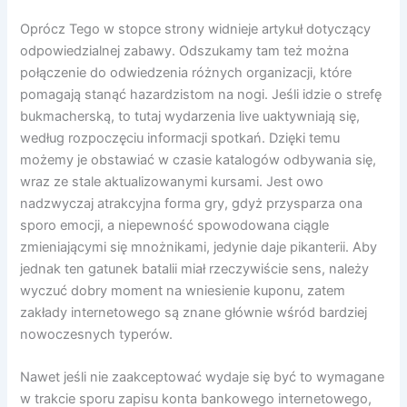
Oprócz Tego w stopce strony widnieje artykuł dotyczący
odpowiedzialnej zabawy. Odszukamy tam też można
połączenie do odwiedzenia różnych organizacji, które
pomagają stanąć hazardzistom na nogi. Jeśli idzie o strefę
bukmacherską, to tutaj wydarzenia live uaktywniają się,
według rozpoczęciu informacji spotkań. Dzięki temu
możemy je obstawiać w czasie katalogów odbywania się,
wraz ze stale aktualizowanymi kursami. Jest owo
nadzwyczaj atrakcyjna forma gry, gdyż przysparza ona
sporo emocji, a niepewność spowodowana ciągle
zmieniającymi się mnożnikami, jedynie daje pikanterii. Aby
jednak ten gatunek batalii miał rzeczywiście sens, należy
wyczuć dobry moment na wniesienie kuponu, zatem
zakłady internetowego są znane głównie wśród bardziej
nowoczesnych typerów.
Nawet jeśli nie zaakceptować wydaje się być to wymagane
w trakcie sporu zapisu konta bankowego internetowego,