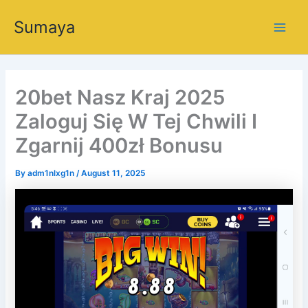
Skip
Main
Sumaya
to
Men
content
20bet Nasz Kraj 2025
Zaloguj Się W Tej Chwili I
Zgarnij 400zł Bonusu
By
adm1nlxg1n
/
August 11, 2025