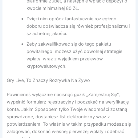
platformie 20Bet, a następnie wpłacić depozyt o
kwocie minimalnej 80 ZŁ.
Dzięki nim oprócz fantastycznie rozległego
doboru doświadcza się również profesjonalizmu i
szlachetnej jakości.
Żeby zakwalifikować się do tego pakietu
powitalnego, możesz użyć dowolnej strategie
wpłaty, wraz z wyjątkiem przelewów
kryptowalutowych.
Gry Live, To Znaczy Rozrywka Na Żywo
Powinieneś wyłącznie nacisnąć guzik „Zarejestruj Się”,
wypełnić formularz rejestracyjny i poczekać na weryfikację
konta. Jakim Sposobem tylko Twoje wiadomości zostaną
sprawdzone, dostaniesz list elektroniczny wraz z
potwierdzeniem. To właśnie w takim przypadku możesz się
zalogować, dokonać własnej pierwszej wpłaty i odebrać