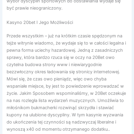
wybór dyscyplin sportowych do obstawiania wydaje się
być prawie nieograniczony.
Kasyno 20bet I Jego Możliwości
Przede wszystkim – już na krótkim czasie spędzonym na
tejże witrynie wiadomo, że wydaje się to w całości legalna i
pewna forma uciechy hazardowej. Jedną z zasadniczych
sprawy, która bardzo rzuca się w oczy na 20Bet owo
czytelna budowa strony www i niewiarygodnie
bezzwłoczny okres ładowania się stronicy internetowej.
Mówi się, że czas owo pieniądz, więc owo chyba
wspaniałe miejsce, by jest to powiedzenie wprowadzać w
życie. Jakim Sposobem wspominaliśmy, w 20Bet oczekuje
na nas rozległa lista wydarzeń muzycznych. Umożliwia to
miłośnikom bukmacherki rozwinąć skrzydła i stawiać
kupony na ulubione dyscypliny. W tym kasynie wyzwania
do ukończenia tej czynności są nadzwyczaj liberalne i
wynoszą x40 od momentu otrzymanego dodatku..