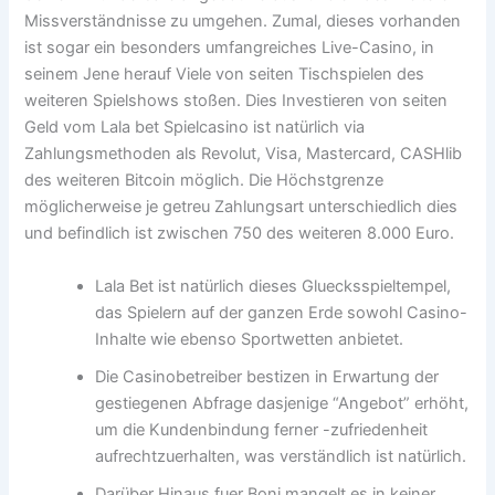
Missverständnisse zu umgehen. Zumal, dieses vorhanden
ist sogar ein besonders umfangreiches Live-Casino, in
seinem Jene herauf Viele von seiten Tischspielen des
weiteren Spielshows stoßen. Dies Investieren von seiten
Geld vom Lala bet Spielcasino ist natürlich via
Zahlungsmethoden als Revolut, Visa, Mastercard, CASHlib
des weiteren Bitcoin möglich. Die Höchstgrenze
möglicherweise je getreu Zahlungsart unterschiedlich dies
und befindlich ist zwischen 750 des weiteren 8.000 Euro.
Lala Bet ist natürlich dieses Gluecksspieltempel,
das Spielern auf der ganzen Erde sowohl Casino-
Inhalte wie ebenso Sportwetten anbietet.
Die Casinobetreiber bestizen in Erwartung der
gestiegenen Abfrage dasjenige “Angebot” erhöht,
um die Kundenbindung ferner -zufriedenheit
aufrechtzuerhalten, was verständlich ist natürlich.
Darüber Hinaus fuer Boni mangelt es in keiner