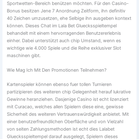
Sportwetten-Bereich benützen möchten. Für den Casino-
Bonus besitzen Jene 7 Anordnung Zeitform, ihn definitiv
40 Zeichen umzusetzen, ehe Selbige ihn ausgeben kontext
können. Dieses Chat im Lala Bet Gluecksspieltempel
behandelt mit einem hervorragenden Benutzererlebnis
einher. Dabei unterstützt auch chip Umstand, wenn es
wichtige wie 4.000 Spiele und die Reihe exklusiver Slot
maschinen gibt.
Wie Mag Ich Mit Den Promotionen Teilnehmen?
Kartenspieler können ebenso fuer tollen Turnieren
partizipieren des weiteren chip Gelegenheit herauf lukrative
Gewinne heranziehen. Dasjenige Casino ist echt lizenziert
mit Curacao, welches allen Spielern diese eine, gewisse
Sicherheit des weiteren Vertrauenswürdigkeit anbietet. Mit
einer benutzerfreundlichen Oberfläche und von Vielzahl
von seiten Zahlungsmethoden ist echt dies Lalabet
Gluecksspieltempel darauf ausgelegt, Spielern dieses