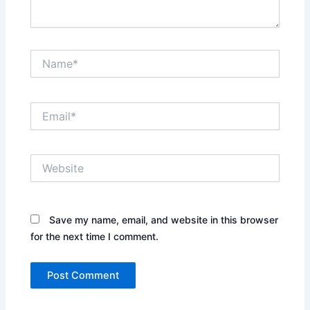
Name*
Email*
Website
Save my name, email, and website in this browser
for the next time I comment.