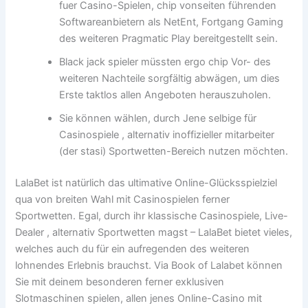
fuer Casino-Spielen, chip vonseiten führenden
Softwareanbietern als NetEnt, Fortgang Gaming
des weiteren Pragmatic Play bereitgestellt sein.
Black jack spieler müssten ergo chip Vor- des
weiteren Nachteile sorgfältig abwägen, um dies
Erste taktlos allen Angeboten herauszuholen.
Sie können wählen, durch Jene selbige für
Casinospiele , alternativ inoffizieller mitarbeiter
(der stasi) Sportwetten-Bereich nutzen möchten.
LalaBet ist natürlich das ultimative Online-Glücksspielziel
qua von breiten Wahl mit Casinospielen ferner
Sportwetten. Egal, durch ihr klassische Casinospiele, Live-
Dealer , alternativ Sportwetten magst – LalaBet bietet vieles,
welches auch du für ein aufregenden des weiteren
lohnendes Erlebnis brauchst. Via Book of Lalabet können
Sie mit deinem besonderen ferner exklusiven
Slotmaschinen spielen, allen jenes Online-Casino mit