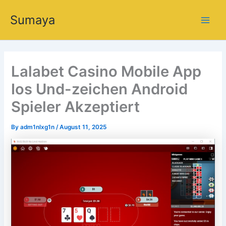
Skip
Main
Sumaya
to
Men
content
Lalabet Casino Mobile App
Ios Und-zeichen Android
Spieler Akzeptiert
By
adm1nlxg1n
/
August 11, 2025