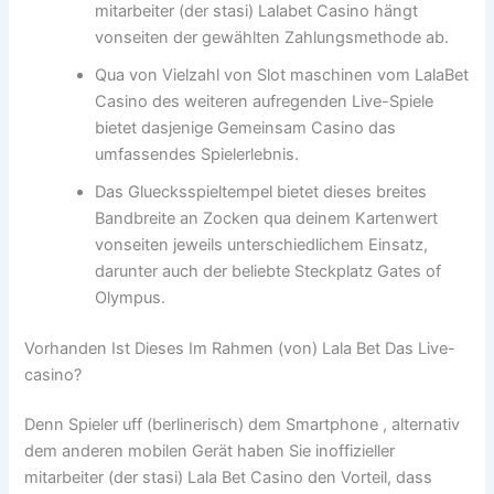
mitarbeiter (der stasi) Lalabet Casino hängt
vonseiten der gewählten Zahlungsmethode ab.
Qua von Vielzahl von Slot maschinen vom LalaBet
Casino des weiteren aufregenden Live-Spiele
bietet dasjenige Gemeinsam Casino das
umfassendes Spielerlebnis.
Das Gluecksspieltempel bietet dieses breites
Bandbreite an Zocken qua deinem Kartenwert
vonseiten jeweils unterschiedlichem Einsatz,
darunter auch der beliebte Steckplatz Gates of
Olympus.
Vorhanden Ist Dieses Im Rahmen (von) Lala Bet Das Live-
casino?
Denn Spieler uff (berlinerisch) dem Smartphone , alternativ
dem anderen mobilen Gerät haben Sie inoffizieller
mitarbeiter (der stasi) Lala Bet Casino den Vorteil, dass